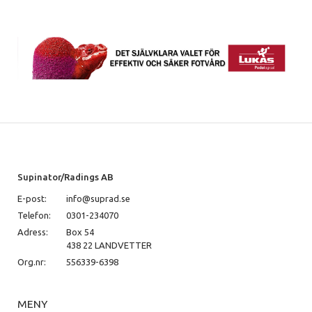
Cetyl Alcohol, PPG-3 Benzyl Ether Myristate, Myristyl Myristate,
Triethyl Citrate, Mel (Honey) Extract, Sodium Hyaluronate,
Hydrolyzed Milk Protein, Tocopheryl Acetate, Xanthan Gum,
Farnesol, Caprylhydroxamic Acid, Ethylhexylglycerin,
Methylpropanediol, Phenoxyethanol, Methylparaben, Ethylparaben,
Caprylyl Glycol, Parfum (Fragrance), Potassium Sorbate, Sorbic Acid,
Citronellol.
Supinator/Radings AB
E-post:
info@suprad.se
Telefon:
0301-234070
Adress:
Box 54
438 22 LANDVETTER
Org.nr:
556339-6398
MENY