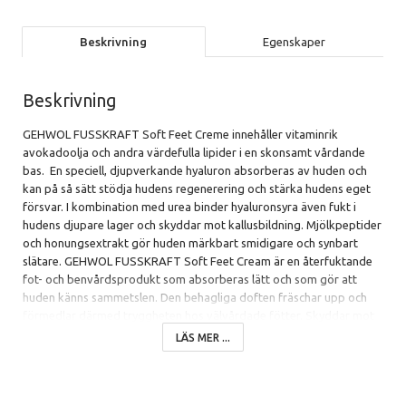
Beskrivning
Egenskaper
Beskrivning
GEHWOL FUSSKRAFT Soft Feet Creme innehåller vitaminrik
avokadoolja och andra värdefulla lipider i en skonsamt vårdande
bas. En speciell, djupverkande hyaluron absorberas av huden och
kan på så sätt stödja hudens regenerering och stärka hudens eget
försvar. I kombination med urea binder hyaluronsyra även fukt i
hudens djupare lager och skyddar mot kallusbildning. Mjölkpeptider
och honungsextrakt gör huden märkbart smidigare och synbart
slätare. GEHWOL FUSSKRAFT Soft Feet Cream är en återfuktande
fot- och benvårdsprodukt som absorberas lätt och som gör att
huden känns sammetslen. Den behagliga doften fräschar upp och
förmedlar därmed tryggheten hos välvårdade fötter. Skyddar mot
fotsvamp.
LÄS MER ...
INNEHÅLLSFÖRTECKNING INCI: Aqua (Water), Urea, Persea
Gratissima (Avocado) Oil, Glycerin, Polyglyceryl-3 Methylglucose
Distearate, Isopropyl Palmitate, Glyceryl Stearate, Octyldodecanol,