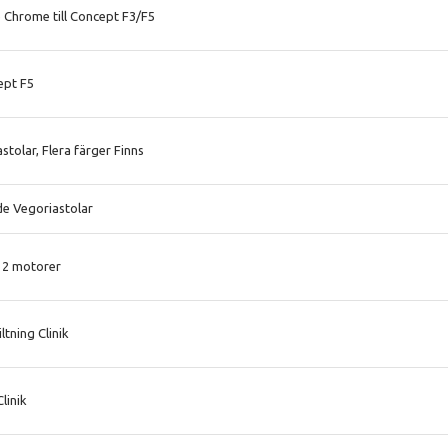
 Chrome till Concept F3/F5
ept F5
tolar, Flera färger Finns
de Vegoriastolar
k 2 motorer
ltning Clinik
linik