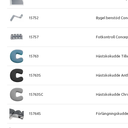
15752
Bygel benstöd Con
15757
Fotkontroll Concep
15763
Hästskokudde Tillv
15763S
Hästskokudde Anthr
15763SC
Hästskokudde Chro
15764S
Förlängningskudde 