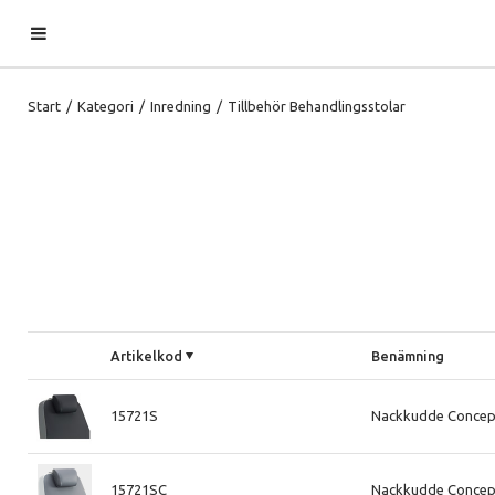
Start
/
Kategori
/
Inredning
/
Tillbehör Behandlingsstolar
Artikelkod
Benämning
15721S
Nackkudde Concept
15721SC
Nackkudde Concep