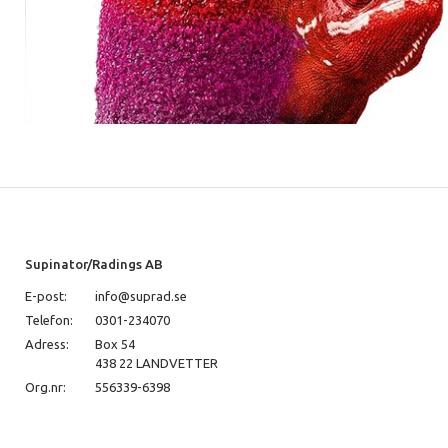
Supinator/Radings AB
E-post:
info@suprad.se
Telefon:
0301-234070
Adress:
Box 54
438 22 LANDVETTER
Org.nr:
556339-6398