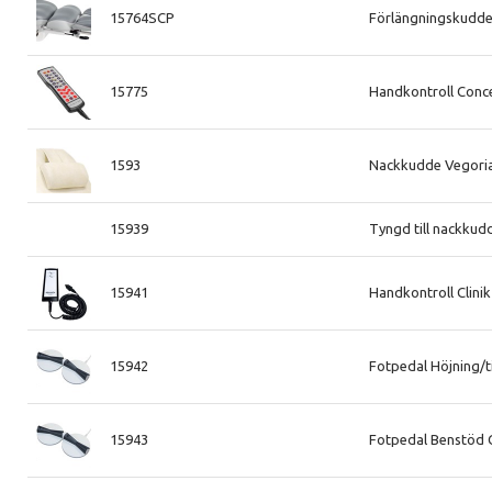
15764SCP
Förlängningskudde
15775
Handkontroll Conc
1593
Nackkudde Vegorias
15939
Tyngd till nackkud
15941
Handkontroll Clini
15942
Fotpedal Höjning/ti
15943
Fotpedal Benstöd C