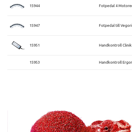
15944
Fotpedal 4 Motorer
15947
Fotpedal till Vego
15951
Handkontroll Clini
15953
Handkontroll Ergo