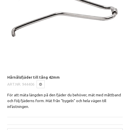
Hårnålsfjäder till tång 42mm
ART.NR.
944406
För att mäta längden på den fjäder du behöver, mät med måttband
och följ fjäderns form. Mät från "bygeln" och hela vägen till
infästningen.