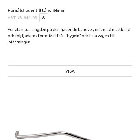
Hårnålsfjäder till tång 44mm
ART.NR.
944405
För att mäta längden på den fjäder du behöver, mät med måttband
och följ fjäderns form. Mät från "bygeln" och hela vägen till
infästningen.
VISA