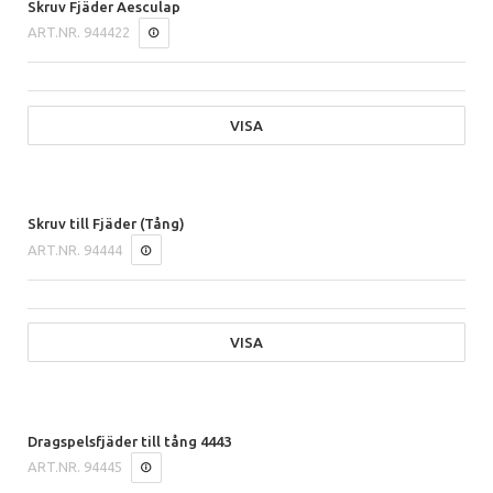
Skruv Fjäder Aesculap
ART.NR.
944422
VISA
Skruv till Fjäder (Tång)
ART.NR.
94444
VISA
Dragspelsfjäder till tång 4443
ART.NR.
94445