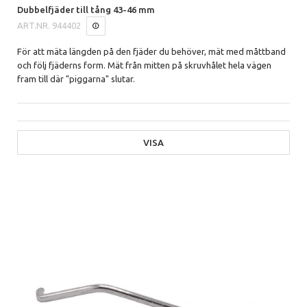
Dubbelfjäder till tång 43-46 mm
ART.NR.
944402
För att mäta längden på den fjäder du behöver, mät med måttband
och följ fjäderns form. Mät från mitten på skruvhålet hela vägen
fram till där "piggarna" slutar.
VISA