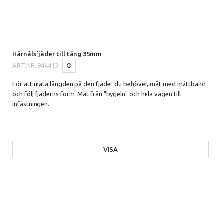
Hårnålsfjäder till tång 35mm
ART.NR.
944413
För att mäta längden på den fjäder du behöver, mät med måttband
och följ fjäderns form. Mät från "bygeln" och hela vägen till
infästningen.
VISA