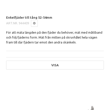
Enkelfjäder till tång 52-54mm
ART.NR.
944409
För att mäta längden på den fjäder du behöver, mät med måttband
och följ fjäderns form. Mät från mitten på skruvhålet hela vägen
fram till där fjädern tar emot den andra skänkeln.
VISA