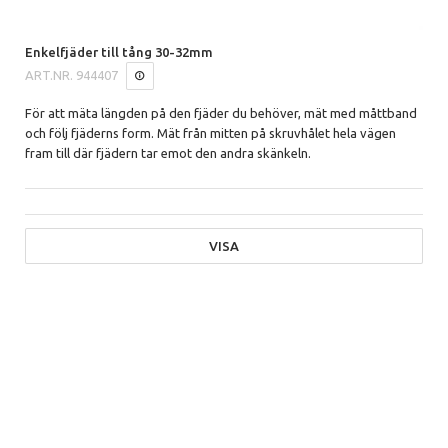
Enkelfjäder till tång 30-32mm
ART.NR.
944407
För att mäta längden på den fjäder du behöver, mät med måttband
och följ fjäderns form. Mät från mitten på skruvhålet hela vägen
fram till där fjädern tar emot den andra skänkeln.
VISA