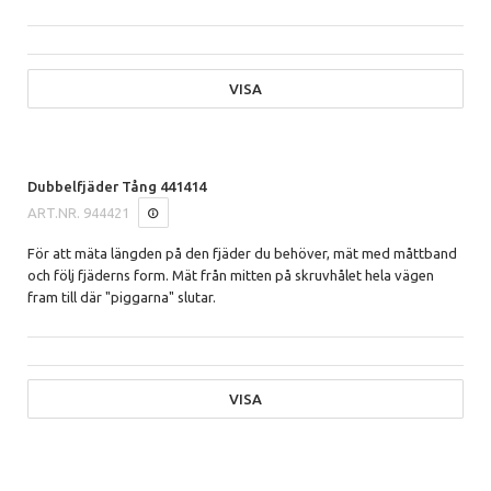
VISA
Dubbelfjäder Tång 441414
ART.NR.
944421
För att mäta längden på den fjäder du behöver, mät med måttband
och följ fjäderns form. Mät från mitten på skruvhålet hela vägen
fram till där "piggarna" slutar.
VISA