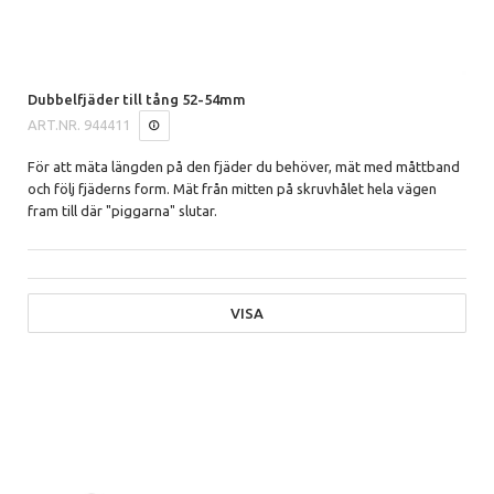
Dubbelfjäder till tång 52-54mm
ART.NR.
944411
För att mäta längden på den fjäder du behöver, mät med måttband
och följ fjäderns form. Mät från mitten på skruvhålet hela vägen
fram till där "piggarna" slutar.
VISA