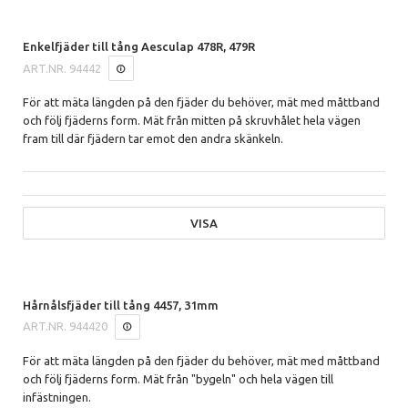
Enkelfjäder till tång Aesculap 478R, 479R
ART.NR.
94442
För att mäta längden på den fjäder du behöver, mät med måttband
och följ fjäderns form. Mät från mitten på skruvhålet hela vägen
fram till där fjädern tar emot den andra skänkeln.
VISA
Hårnålsfjäder till tång 4457, 31mm
ART.NR.
944420
För att mäta längden på den fjäder du behöver, mät med måttband
och följ fjäderns form. Mät från "bygeln" och hela vägen till
infästningen.