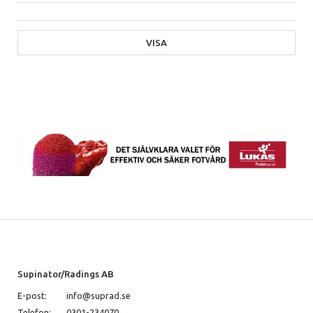
VISA
Supinator/Radings AB
E-post:
info@suprad.se
Telefon:
0301-234070