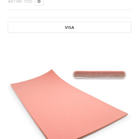
ART.NR.
7320
VISA