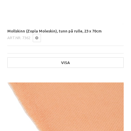
Mollskinn (Zopla Moleskin), tunn på rulle, 23 x 70cm
ART.NR.
7362
VISA