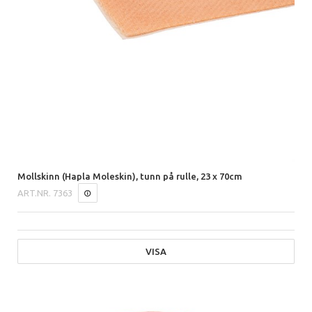
Mollskinn (Hapla Moleskin), tunn på rulle, 23 x 70cm
ART.NR.
7363
VISA