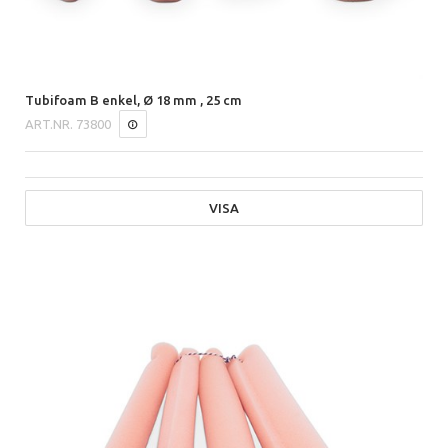
Tubifoam B enkel, Ø 18 mm , 25 cm
ART.NR.
73800
VISA