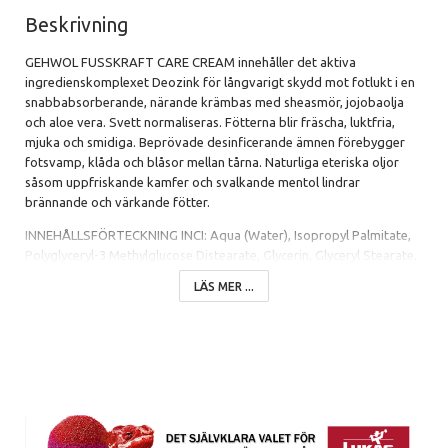
Beskrivning
GEHWOL FUSSKRAFT CARE CREAM innehåller det aktiva
ingredienskomplexet Deozink för långvarigt skydd mot fotlukt i en
snabbabsorberande, närande krämbas med sheasmör, jojobaolja
och aloe vera. Svett normaliseras. Fötterna blir fräscha, luktfria,
mjuka och smidiga. Beprövade desinficerande ämnen förebygger
fotsvamp, klåda och blåsor mellan tårna. Naturliga eteriska oljor
såsom uppfriskande kamfer och svalkande mentol lindrar
brännande och värkande fötter.
INNEHÅLLSFÖRTECKNING INCI: Aqua (Water), Isopropyl Palmitate,
Polyglyceryl-3 Methylglucose Distearate, Glycerin, Glyceryl Stearate,
Cetyl Alcohol, Urea, Simmondsia Chinensis (Jojoba) Seed Oil,
LÄS MER ...
Tapioca Starch, Butyrospermum Parkii (Shea) Butter, Zinc Oxide,
Zinc Ricinoleate, Aloe Barbadensis Leaf Juice Powder, Rosmarinus
Officinalis (Rosemary) Leaf Oil, Pinus Mugo (Pine) Leaf Oil, Lavandula
Angustifolia (Lavender) Oil, Lavandula Hybrida (Lavandin) Herb Oil,
Eucalyptus Globulus (Eucalyptus) Leaf Oil, Camphor, Menthol, Parfum
(Fragrance), Xanthan Gum, Phenoxyethanol, Piroctone Olamine,
Iodopropynyl Butylcarbamate, Coumarin, Geraniol, Limonene,
Linalool